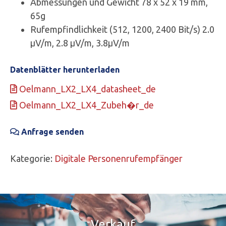
Abmessungen und Gewicht 78 x 52 x 19 mm,
65g
Rufempfindlichkeit (512, 1200, 2400 Bit/s) 2.0
µV/m, 2.8 µV/m, 3.8µV/m
Datenblätter herunterladen
Oelmann_LX2_LX4_datasheet_de
Oelmann_LX2_LX4_Zubeh�r_de
Anfrage senden
Kategorie:
Digitale Personenrufempfänger
Verkauf