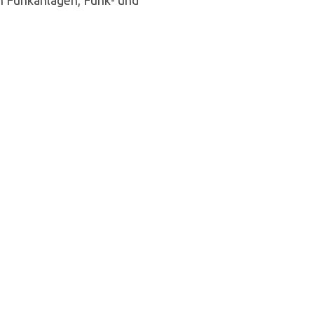
en Funkanlagen, Funk- und