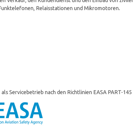
den Verkauf, den Kundendienst und den Einbau von zivil
Funktelefonen, Relaisstationen und Mikromotoren.
6 als Servicebetrieb nach den Richtlinien EASA PART-145