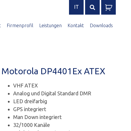
IT
Search
for:
t
Firmenprofil
Leistungen
Kontakt
Downloads
Motorola DP4401Ex ATEX
VHF ATEX
Analog und Digital Standard DMR
LED dreifarbig
GPS integriert
Man Down integriert
32/1000 Kanäle