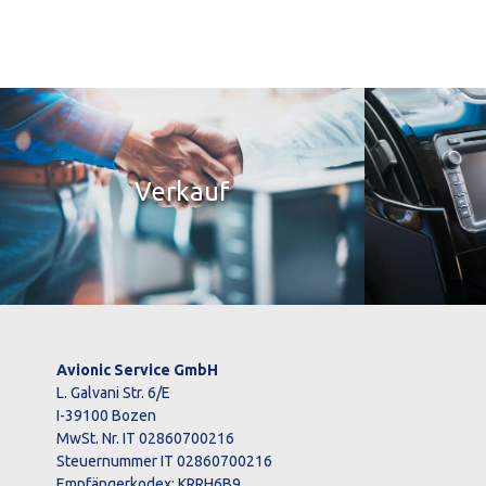
Verkauf
Avionic Service GmbH
L. Galvani Str. 6/E
I-39100 Bozen
MwSt. Nr. IT 02860700216
Steuernummer IT 02860700216
Empfängerkodex: KRRH6B9