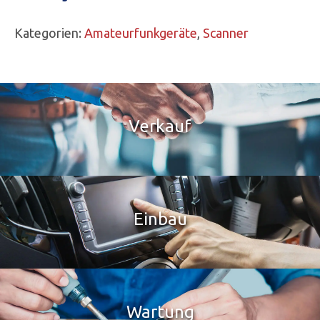
Kategorien:
Amateurfunkgeräte
,
Scanner
Verkauf
Einbau
Wartung