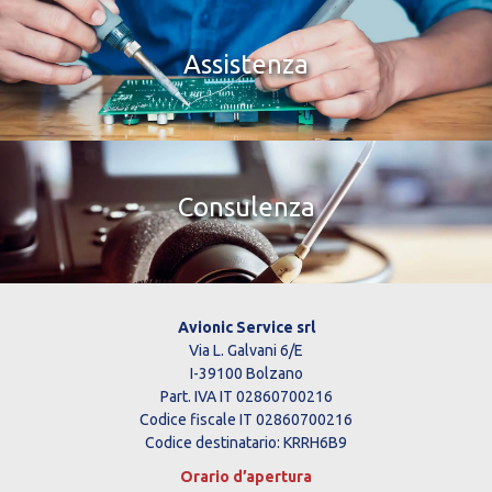
Assistenza
Consulenza
Avionic Service srl
Via L. Galvani 6/E
I-39100 Bolzano
Part. IVA IT 02860700216
Codice fiscale IT 02860700216
Codice destinatario: KRRH6B9
Orario d’apertura