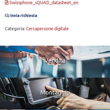
Swissphone_sQUAD_datasheet_en
Invia richiesta
Categoria:
Cercapersone digitale
Vendita
Montaggio