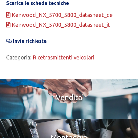
Scarica le schede tecniche
Kenwood_NX_5700_5800_datasheet_de
Kenwood_NX_5700_5800_datasheet_it
Invia richiesta
Categoria:
Ricetrasmittenti veicolari
Vendita
Montaggio