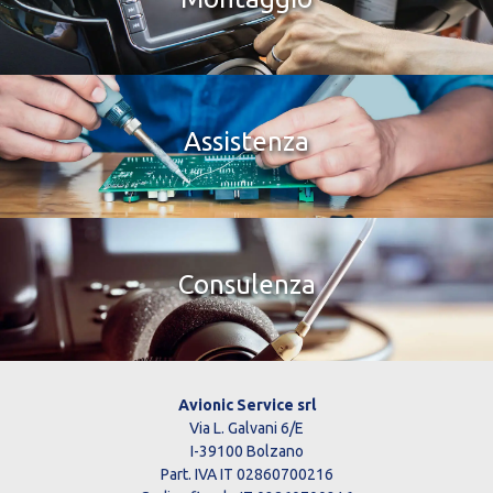
Assistenza
Consulenza
Avionic Service srl
Via L. Galvani 6/E
I-39100 Bolzano
Part. IVA IT 02860700216