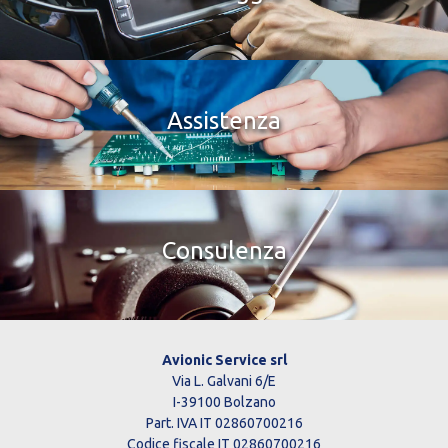
Assistenza
Consulenza
Avionic Service srl
Via L. Galvani 6/E
I-39100 Bolzano
Part. IVA IT 02860700216
Codice fiscale IT 02860700216